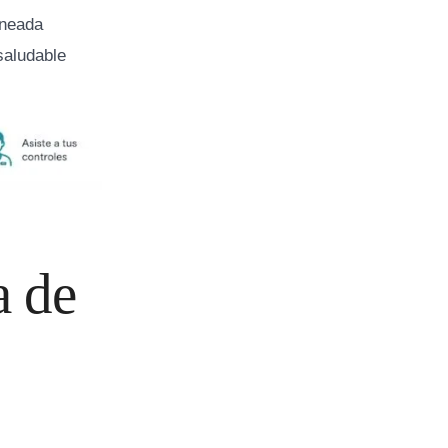
ineada
saludable
a de