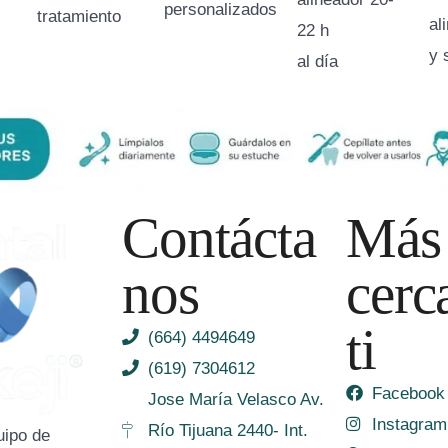
personalizados
tratamiento
al
22 h
y 
al día
Contácta
Más
nos
cerc
ti
(664) 4494649
(619) 7304612
Facebook
Jose María Velasco Av.
Instagram
Río Tijuana 2440- Int.
ipo de