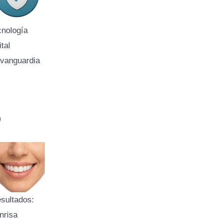
cnología
ital
 vanguardia
?
sultados:
nrisa