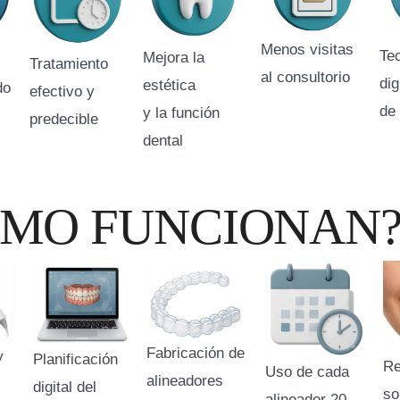
Menos visitas
Te
Mejora la
Tratamiento
al consultorio
dig
estética
do
efectivo y
de
y la función
predecible
dental
ÓMO FUNCIONAN
Fabricación de
y
Planificación
Re
Uso de cada
alineadores
digital del
so
alineador 20-