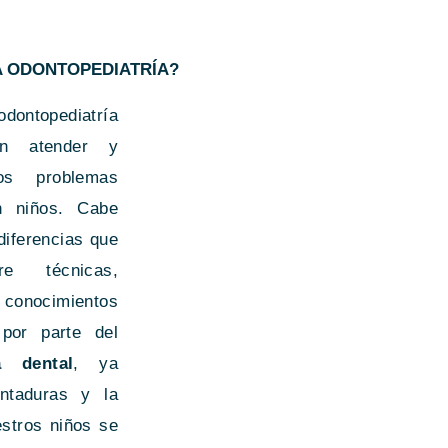
A ODONTOPEDIATRÍA?
opediatría
en atender y
los problemas
n niños. Cabe
diferencias que
re técnicas,
conocimientos
 por parte del
ta dental
, ya
ntaduras y la
stros niños se