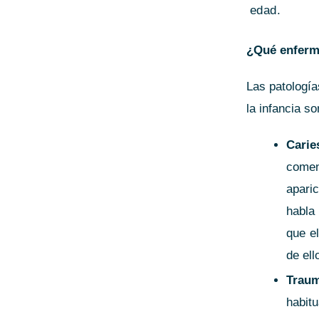
edad.
¿Qué enferme
Las patologí
la infancia so
Carie
come
apari
habla
que e
de ell
Trau
habitu