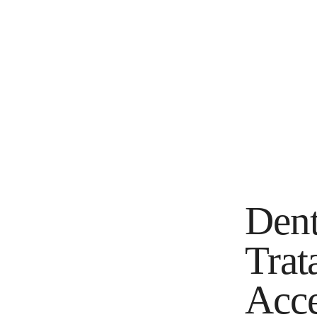
Dent
Trat
Acce