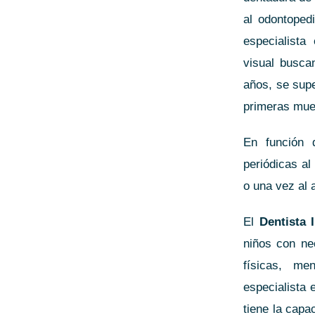
al odontoped
especialista
visual busca
años, se supe
primeras muel
En función d
periódicas al
o una vez al a
El
Dentista I
niños con ne
físicas, me
especialista 
tiene la capa