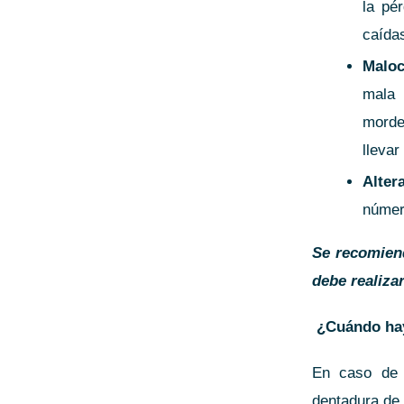
la pé
caída
Maloc
mala 
morde
llevar
Alter
número
Se recomiend
debe realiza
¿Cuándo hay 
En caso de 
dentadura de 