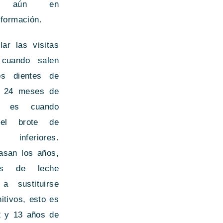
ra aún en
y formación.
lar las visitas
 cuando salen
os dientes de
s 24 meses de
e es cuando
el brote de
inferiores.
asan los años,
es de leche
a sustituirse
nitivos, esto es
2 y 13 años de