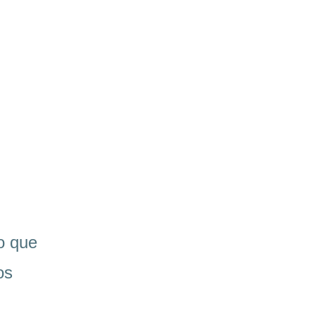
o que
os