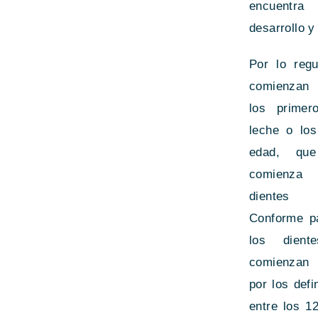
encuent
desarrollo 
Por lo regu
comienzan
los primer
leche o lo
edad, qu
comienza 
dientes 
Conforme p
los dient
comienzan 
por los defi
entre los 1