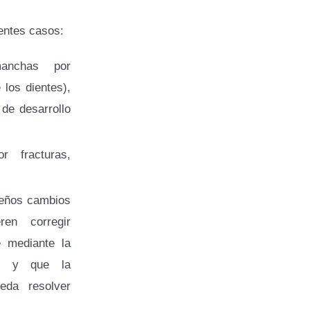
entes casos:
nchas por
 los dientes),
de desarrollo
 fracturas,
eños cambios
en corregir
e mediante la
re y que la
eda resolver