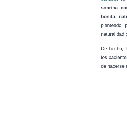
sonrisa co
bonita, na
planteado
naturalidad 
De hecho, h
los pacient
de hacerse 