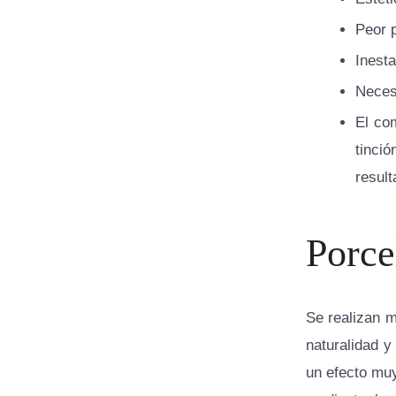
Peor 
Inesta
Neces
El co
tinci
resul
Porce
Se realizan m
naturalidad y
un efecto muy