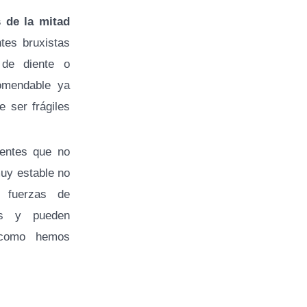
 de la mitad
tes bruxistas
 de diente o
comendable ya
e ser frágiles
entes que no
uy estable no
 fuerzas de
as y pueden
e como hemos