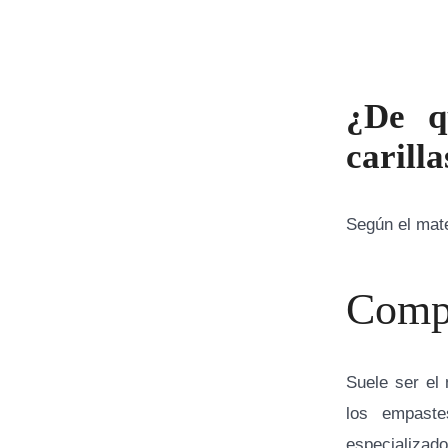
¿De q
carill
Según el mate
Compo
Suele ser el
los empast
especializad