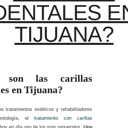
DENTALES E
TIJUANA?
 son las carillas
les en Tijuana?
os tratamientos estéticos y rehabilitadores
ntología, el
tratamiento con carillas
hoy en día uno de los más requeridos.
Una