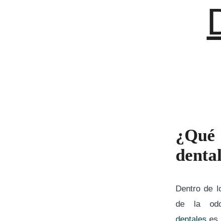
¿Qué
denta
Dentro de l
de la odo
dentales
es 